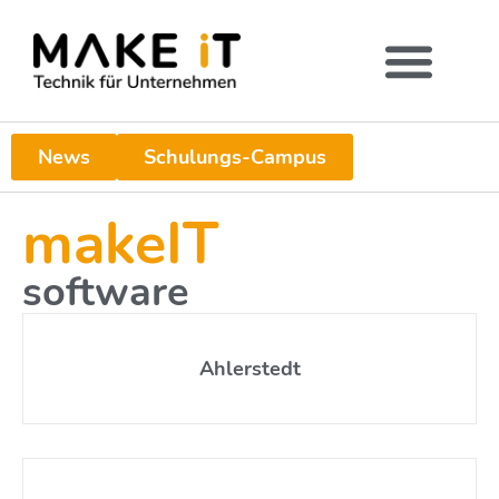
News
Schulungs-Campus
makeIT
software
Ahlerstedt