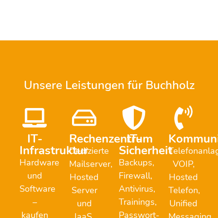
Unsere Leistungen für Buchholz
IT-
Rechenzentrum
IT-
Kommuni
Infrastruktur
Sicherheit
Dedizierte
Telefonanla
Hardware
Backups,
Mailserver,
VOIP,
und
Firewall,
Hosted
Hosted
Software
Antivirus,
Server
Telefon,
–
Trainings,
und
Unified
kaufen
Passwort-
IaaS,
Messaging,