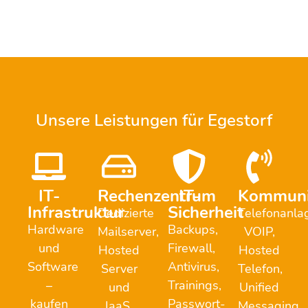
Unsere Leistungen für Egestorf
IT-
Rechenzentrum
IT-
Kommuni
Infrastruktur
Sicherheit
Dedizierte
Telefonanla
Hardware
Backups,
Mailserver,
VOIP,
und
Firewall,
Hosted
Hosted
Software
Antivirus,
Server
Telefon,
–
Trainings,
und
Unified
kaufen
Passwort-
IaaS,
Messaging,