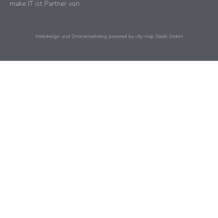
make IT ist Partner von
Webdesign und Onlinemarketing powered by city-map Stade GmbH