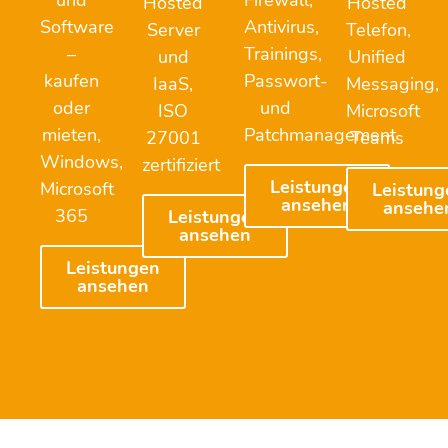
und
Firewall,
Hosted
Hosted
Software
Antivirus,
Server
Telefon,
–
Trainings,
und
Unified
kaufen
Passwort-
IaaS,
Messaging,
oder
und
ISO
Microsoft
mieten,
Patchmanagement
27001
Teams
Windows,
zertifiziert
Leistungen
Microsoft
Leistung
ansehen
ansehe
365
Leistungen
ansehen
Leistungen
ansehen