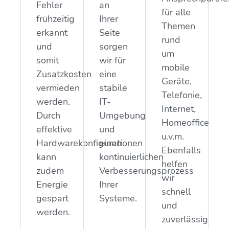
Fehler
an
für alle
frühzeitig
Ihrer
Themen
erkannt
Seite
rund
und
sorgen
um
somit
wir für
mobile
Zusatzkosten
eine
Geräte,
vermieden
stabile
Telefonie,
werden.
IT-
Internet,
Durch
Umgebung
Homeoffice
effektive
und
u.v.m.
Hardwarekonfigurationen
einen
Ebenfalls
kann
kontinuierlichen
helfen
zudem
Verbesserungsprozess
wir
Energie
Ihrer
schnell
gespart
Systeme.
und
werden.
zuverlässig