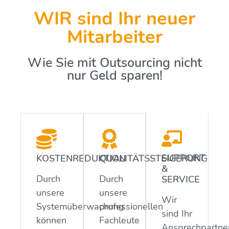
WIR sind Ihr neuer
Mitarbeiter
Wie Sie mit Outsourcing nicht
nur Geld sparen!
SUPPORT
KOSTENREDUKTION
QUALITÄTSSTEIGERUNG
&
Durch
Durch
SERVICE
unsere
unsere
Wir
Systemüberwachung
professionellen
sind Ihr
können
Fachleute
Ansprechpartne