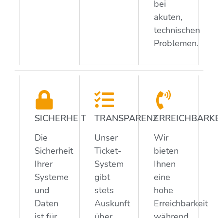
bei
akuten,
technischen
Problemen.
SICHERHEIT
TRANSPARENZ
ERREICHBARKE
Die
Unser
Wir
Sicherheit
Ticket-
bieten
Ihrer
System
Ihnen
Systeme
gibt
eine
und
stets
hohe
Daten
Auskunft
Erreichbarkeit
ist für
über
während