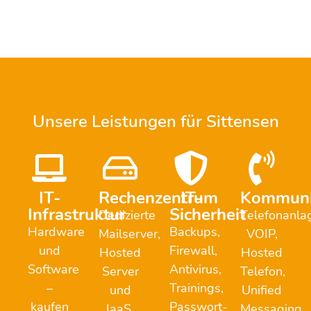
Unsere Leistungen für Sittensen
IT-
Rechenzentrum
IT-
Kommuni
Infrastruktur
Sicherheit
Dedizierte
Telefonanla
Hardware
Backups,
Mailserver,
VOIP,
und
Firewall,
Hosted
Hosted
Software
Antivirus,
Server
Telefon,
–
Trainings,
und
Unified
kaufen
Passwort-
IaaS,
Messaging,