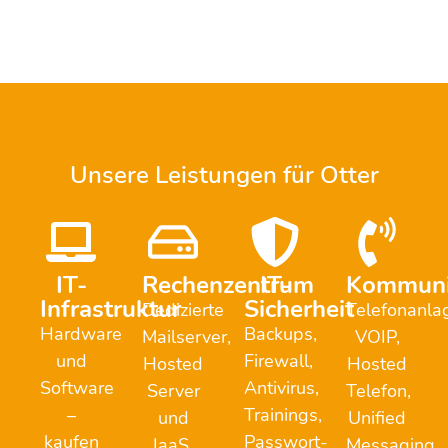
Unsere Leistungen für Otter
IT-
Rechenzentrum
IT-
Kommuni
Infrastruktur
Sicherheit
Dedizierte
Telefonanla
Hardware
Backups,
Mailserver,
VOIP,
und
Firewall,
Hosted
Hosted
Software
Antivirus,
Server
Telefon,
–
Trainings,
und
Unified
kaufen
Passwort-
IaaS,
Messaging,