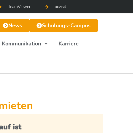
TeamViewer
pcvisit
News
Schulungs-Campus
Kommunikation
Karriere
 mieten
uf ist